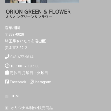
森華樹園
〒339-0028
埼玉県さいたま市岩槻区
美園東2-32-2
048-677-9614
10：00 ～ 18：00
定休日 月曜日・火曜日
Facebook
Instagram
HOME
オリジナル制作/販売商品