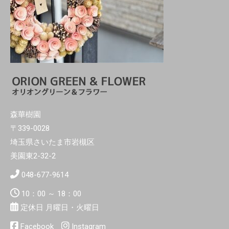
森華樹園
〒339-0028
埼玉県さいたま市岩槻区
美園東2-32-2
048-677-9614
10：00 ～ 18：00
定休日 月曜日・火曜日
Facebook
Instagram