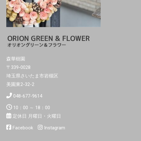
森華樹園
〒339-0028
埼玉県さいたま市岩槻区
美園東2-32-2
048-677-9614
10：00 ～ 18：00
定休日 月曜日・火曜日
Facebook
Instagram