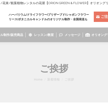
束/観葉植物レンタルの花屋【ORION GREEN & FLOWER】オリオン
ハーバリウム/ドライフラワー/プリザーブド/シャボンフラワー
ご注
リース/ボタニカルキャンドルのオリジナル制作・全国発送も
ル制作/販売商品
レッスン/教室
メッセージ
オリオング
ご挨拶
You are here:
Home
新着情報
ご挨拶