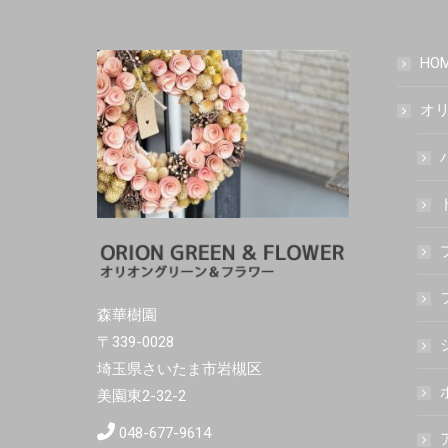
HO
オリ
森華樹園
〒339-0028
埼玉県さいたま市岩槻区
美園東2-32-2
048-677-9614