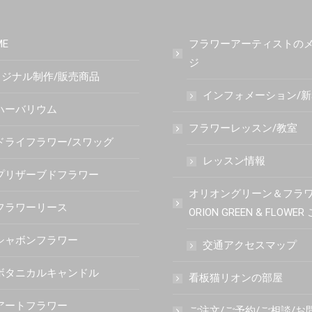
ME
フラワーアーティストの
ジ
ジナル制作/販売商品
インフォメーション/
ハーバリウム
フラワーレッスン/教室
ドライフラワー/スワッグ
レッスン情報
プリザーブドフラワー
オリオングリーン＆フラ
フラワーリース
ORION GREEN & FLOWE
シャボンフラワー
交通アクセスマップ
ボタニカルキャンドル
看板猫リオンの部屋
アートフラワー
ご注文/ご予約/ご相談/お