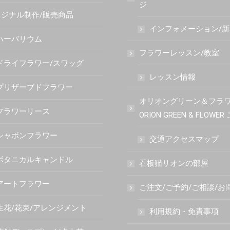
ジ
ジナル制作/販売商品
インフォメーション/
ハーバリウム
フラワーレッスン/教室
ドライフラワー/スワッグ
レッスン情報
プリザーブドフラワー
オリオングリーン＆フラ
フラワーリース
ORION GREEN & FLOWE
シャボンフラワー
交通アクセスマップ
ボタニカルキャンドル
看板猫リオンの部屋
アートフラワー
ご注文/ご予約/ご相談/お
生花/花束/アレンジメント
利用規約・免責事項