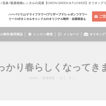
束/観葉植物レンタルの花屋【ORION GREEN & FLOWER】オリオン
ハーバリウム/ドライフラワー/プリザーブド/シャボンフラワー
ご注
リース/ボタニカルキャンドルのオリジナル制作・全国発送も
ル制作/販売商品
レッスン/教室
メッセージ
オリオング
っかり春らしくなってき
You are here:
Home
新着情報
もう、すっ…