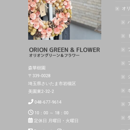
オリ
森華樹園
〒339-0028
埼玉県さいたま市岩槻区
美園東2-32-2
048-677-9614
10：00 ～ 18：00
定休日 月曜日・火曜日