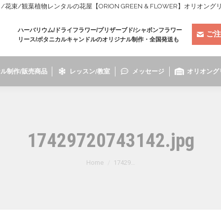
束/観葉植物レンタルの花屋【ORION GREEN & FLOWER】オリオン
ハーバリウム/ドライフラワー/プリザーブド/シャボンフラワー
ご注
リース/ボタニカルキャンドルのオリジナル制作・全国発送も
ル制作/販売商品
レッスン/教室
メッセージ
オリオング
17429720743142.jpg
You are here:
Home
17429…